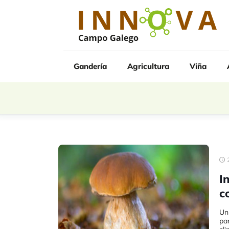
Gandería
Agricultura
Viña
I
c
Unh
pa