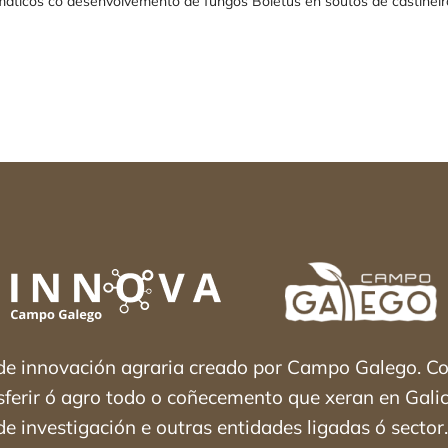
imáticos co desenvolvemento de fungos Boletus en soutos de castiñeir
 de innovación agraria creado por Campo Galego. 
nsferir ó agro todo o coñecemento que xeran en Galic
e investigación e outras entidades ligadas ó secto