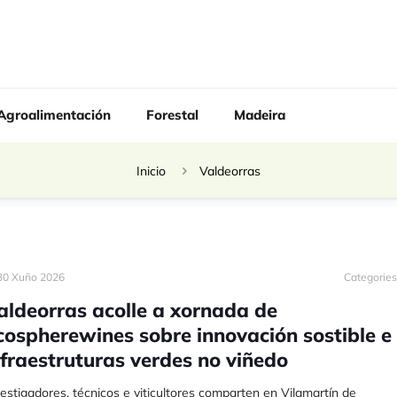
Agroalimentación
Forestal
Madeira
Inicio
Valdeorras
30 Xuño 2026
Categorie
aldeorras acolle a xornada de
cospherewines sobre innovación sostible e
nfraestruturas verdes no viñedo
estigadores, técnicos e viticultores comparten en Vilamartín de