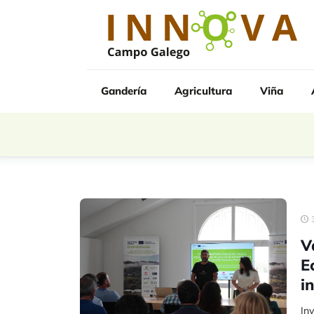
Gandería
Agricultura
Viña
V
E
i
Inv