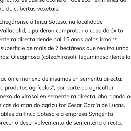
o de cubertas vexetais.
achegáronse á finca Soteso, na localidade
 Valladolid, e puideron comprobar o caso de éxito
nteira directa dende hai 15 anos polos irmáns
superficie de máis de 7 hectáreas que realiza unha
nos: Oleaginosa (colza/xirasol), leguminosa (lentella
ización e manexo de insumos en sementa directa:
e produtos agrícolas”, por parte do agricultor
exo do xirasol en sementeira directa, abordando o
micas da man do agricultor Cesar García de Lucas.
sables da finca Soteso e a empresa Syngenta
orecer o desenvolvemento de sementeira directa.