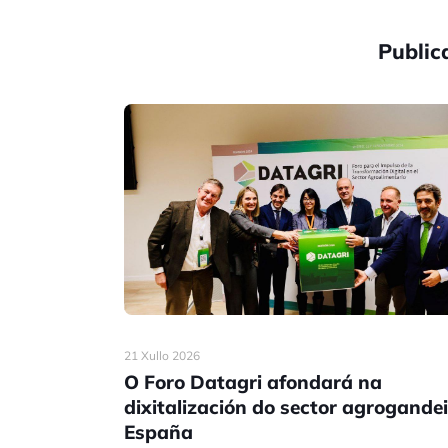
Public
21 Xullo 2026
O Foro Datagri afondará na
dixitalización do sector agrogandei
España