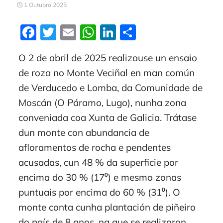
1 Outubro 2025
Facebook
Twitter
Email
WhatsApp
LinkedIn
Compartir
O 2 de abril de 2025 realizouse un ensaio
de roza no Monte Veciñal en man común
de Verducedo e Lomba, da Comunidade de
Moscán (O Páramo, Lugo), nunha zona
conveniada coa Xunta de Galicia. Trátase
dun monte con abundancia de
afloramentos de rocha e pendentes
acusadas, cun 48 % da superficie por
encima do 30 % (17⁰) e mesmo zonas
puntuais por encima do 60 % (31⁰). O
monte conta cunha plantación de piñeiro
do país de 8 anos, na que se realizaron