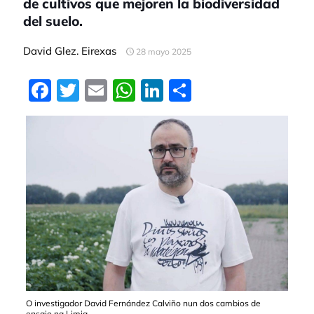
de cultivos que mejoren la biodiversidad
del suelo.
David Glez. Eirexas
28 mayo 2025
Facebook
Twitter
Email
WhatsApp
LinkedIn
Compartir
O investigador David Fernández Calviño nun dos cambios de
ensaio na Limia